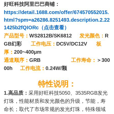
好旺科技阿里巴巴商铺：
https://detail.1688.com/offer/674570552015.
html?spm=a26286.8251493.description.2.22
1425b2fQIORc（点击查看）
产品型号：
WS2812B/SK6812
发光颜色：
R
GB幻彩
工作电压：
DC5V/DC12V
板
厚：
200~400μm
通道顺序：
GRB
工作寿命：
＞300
00h
工作电流：
0.24W/颗
特性说明：
1.高品质：
采用好旺科技5050、3535RGB发光
灯珠，性能材质和发光颜色的升级，节能，寿
命长；取代了市场常规的发光灯珠，特殊领域