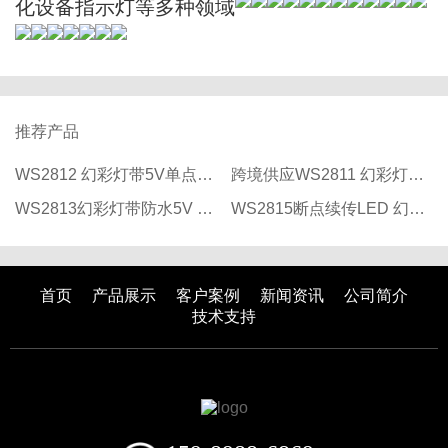
化设备指示灯等多种领域
推荐产品
WS2812 幻彩灯带5V单点单控低压防水 led灯带 rgb灯带 全彩灯条
跨境供应WS2811 幻彩灯带可编程跑马流水RGB灯条三灯一控 LED灯带
WS2813幻彩灯带防水5V RGB跑马灯条工程亮化断点续传LED 全彩灯带
WS2815断点续传LED 幻彩灯带12V工程亮化单点单控防水RGB全彩灯条
首页
产品展示
客户案例
新闻资讯
公司简介
技术支持