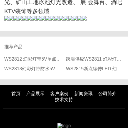
光、矿山工地泳池灯光改造、 展 会舞台、酒吧
KTV装饰等多领域
推荐产品
WS2812 幻彩灯带5V单点单控低压防水 led灯带 rgb灯带 全彩灯条
跨境供应WS2811 幻彩灯带可编程跑马流水RGB灯条三灯一控 LED灯带
WS2813幻彩灯带防水5V RGB跑马灯条工程亮化断点续传LED 全彩灯带
WS2815断点续传LED 幻彩灯带12V工程亮化单点单控防水RGB全彩灯条
首页
产品展示
客户案例
新闻资讯
公司简介
技术支持