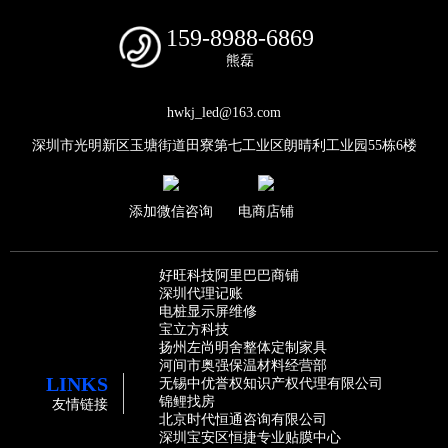
159-8988-6869
熊磊
hwkj_led@163.com
深圳市光明新区玉塘街道田寮第七工业区朗晴利工业园55栋6楼
添加微信咨询
电商店铺
好旺科技阿里巴巴商铺
深圳代理记账
电桩显示屏维修
宝立方科技
扬州左尚明舍整体定制家具
河间市奥强保温材料经营部
LINKS
无锡中优誉权知识产权代理有限公司
锦鲤找房
友情链接
北京时代恒通咨询有限公司
深圳宝安区恒捷专业贴膜中心