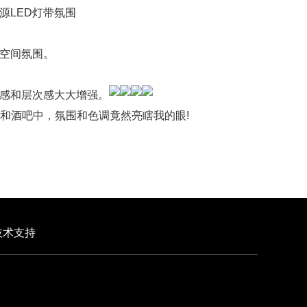
源LED灯带氛围
的空间氛围。
体感和层次感大大增强。
厅和酒吧中，氛围和色调竟然亮瞎我的眼!
技术支持