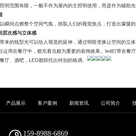
的照明范围有限，一般不作为屋内的主照明使用，而是作为辅助光
围
可以瞬间点燃整个空间气氛，抓取人们的视觉焦点，打造出朦胧
间层次感与立体感
所带来的线型光可以给人视觉的延伸，通过明暗变换让空间的立
往往运用在餐厅中，都充着当颇为重要的装饰效果。led灯带在餐
餐厅、酒吧，LED都烘托出特别的格调。
产品展示
客户案例
新闻资讯
公司简介
159-8988-6869